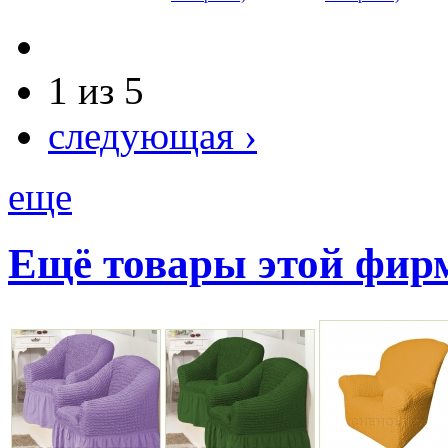
1 из 5
следующая ›
еще
Ещё товары этой фи