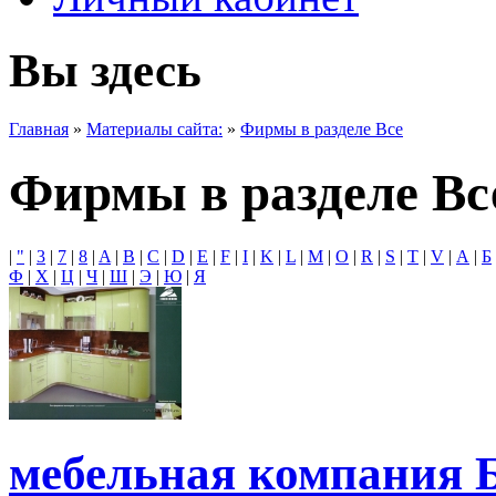
Вы здесь
Главная
»
Материалы сайта:
»
Фирмы в разделе Все
Фирмы в разделе Вс
|
"
|
3
|
7
|
8
|
A
|
B
|
C
|
D
|
E
|
F
|
I
|
K
|
L
|
M
|
O
|
R
|
S
|
T
|
V
|
А
|
Б
Ф
|
Х
|
Ц
|
Ч
|
Ш
|
Э
|
Ю
|
Я
мебельная компания 