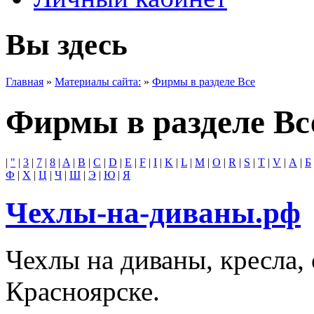
Вы здесь
Главная
»
Материалы сайта:
»
Фирмы в разделе Все
Фирмы в разделе Вс
|
"
|
3
|
7
|
8
|
A
|
B
|
C
|
D
|
E
|
F
|
I
|
K
|
L
|
M
|
O
|
R
|
S
|
T
|
V
|
А
|
Б
Ф
|
Х
|
Ц
|
Ч
|
Ш
|
Э
|
Ю
|
Я
Чехлы-на-диваны.рф
Чехлы на диваны, кресла, 
Красноярске.