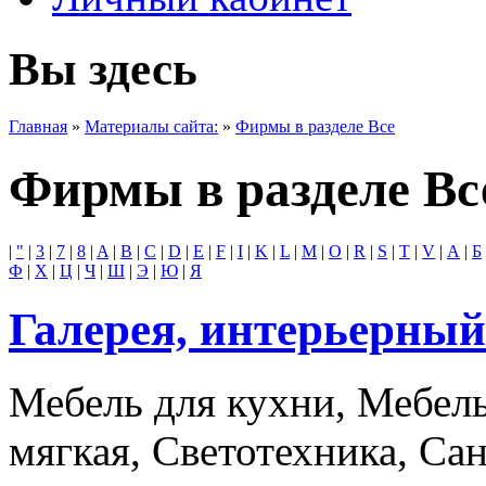
Вы здесь
Главная
»
Материалы сайта:
»
Фирмы в разделе Все
Фирмы в разделе Вс
|
"
|
3
|
7
|
8
|
A
|
B
|
C
|
D
|
E
|
F
|
I
|
K
|
L
|
M
|
O
|
R
|
S
|
T
|
V
|
А
|
Б
Ф
|
Х
|
Ц
|
Ч
|
Ш
|
Э
|
Ю
|
Я
Галерея, интерьерный
Мебель для кухни, Мебель
мягкая, Светотехника, Са