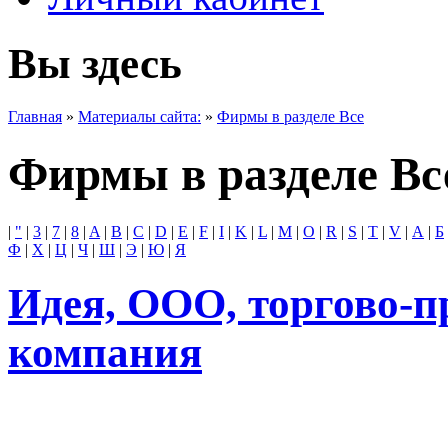
Вы здесь
Главная
»
Материалы сайта:
»
Фирмы в разделе Все
Фирмы в разделе Вс
|
"
|
3
|
7
|
8
|
A
|
B
|
C
|
D
|
E
|
F
|
I
|
K
|
L
|
M
|
O
|
R
|
S
|
T
|
V
|
А
|
Б
Ф
|
Х
|
Ц
|
Ч
|
Ш
|
Э
|
Ю
|
Я
Идея, ООО, торгово-п
компания