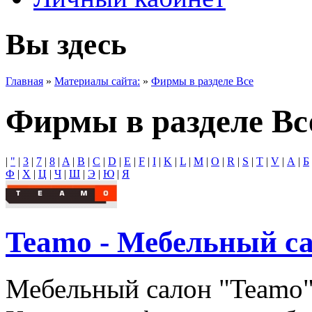
Вы здесь
Главная
»
Материалы сайта:
»
Фирмы в разделе Все
Фирмы в разделе Вс
|
"
|
3
|
7
|
8
|
A
|
B
|
C
|
D
|
E
|
F
|
I
|
K
|
L
|
M
|
O
|
R
|
S
|
T
|
V
|
А
|
Б
Ф
|
Х
|
Ц
|
Ч
|
Ш
|
Э
|
Ю
|
Я
Teamo - Мебельный с
Мебельный cалон "Teamo