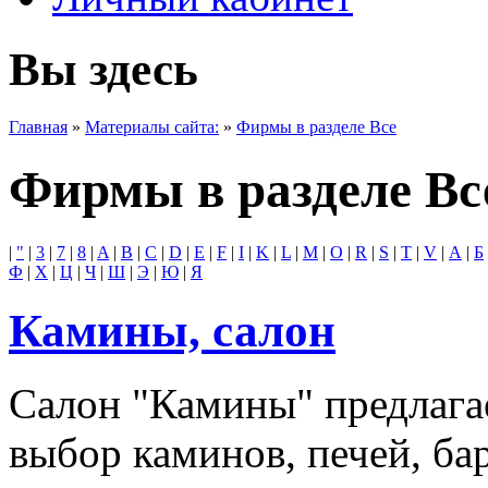
Вы здесь
Главная
»
Материалы сайта:
»
Фирмы в разделе Все
Фирмы в разделе Вс
|
"
|
3
|
7
|
8
|
A
|
B
|
C
|
D
|
E
|
F
|
I
|
K
|
L
|
M
|
O
|
R
|
S
|
T
|
V
|
А
|
Б
Ф
|
Х
|
Ц
|
Ч
|
Ш
|
Э
|
Ю
|
Я
Камины, салон
Салон "Камины" предлаг
выбор каминов, печей, ба