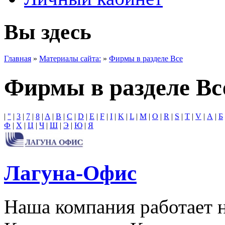
Вы здесь
Главная
»
Материалы сайта:
»
Фирмы в разделе Все
Фирмы в разделе Вс
|
"
|
3
|
7
|
8
|
A
|
B
|
C
|
D
|
E
|
F
|
I
|
K
|
L
|
M
|
O
|
R
|
S
|
T
|
V
|
А
|
Б
Ф
|
Х
|
Ц
|
Ч
|
Ш
|
Э
|
Ю
|
Я
Лагуна-Офис
Наша компания работает 