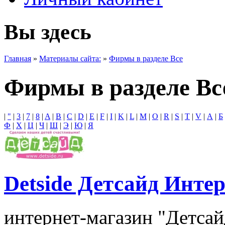
Вы здесь
Главная
»
Материалы сайта:
»
Фирмы в разделе Все
Фирмы в разделе Вс
|
"
|
3
|
7
|
8
|
A
|
B
|
C
|
D
|
E
|
F
|
I
|
K
|
L
|
M
|
O
|
R
|
S
|
T
|
V
|
А
|
Б
Ф
|
Х
|
Ц
|
Ч
|
Ш
|
Э
|
Ю
|
Я
Detside Детсайд Инте
интернет-магазин "Детсай