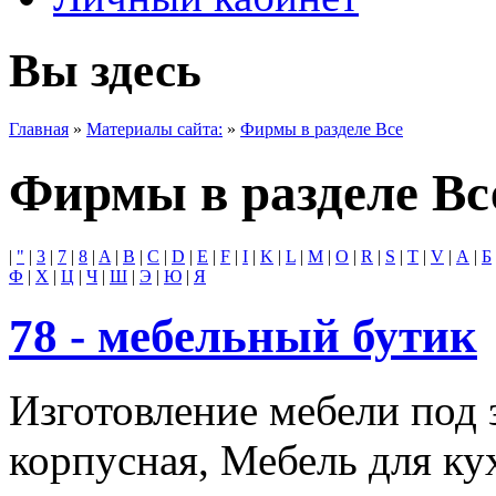
Вы здесь
Главная
»
Материалы сайта:
»
Фирмы в разделе Все
Фирмы в разделе Вс
|
"
|
3
|
7
|
8
|
A
|
B
|
C
|
D
|
E
|
F
|
I
|
K
|
L
|
M
|
O
|
R
|
S
|
T
|
V
|
А
|
Б
Ф
|
Х
|
Ц
|
Ч
|
Ш
|
Э
|
Ю
|
Я
78 - мебельный бутик
Изготовление мебели под 
корпусная, Мебель для ку