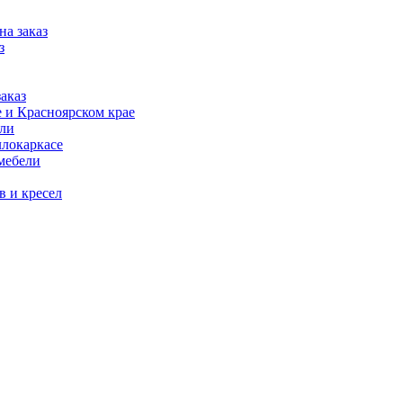
на заказ
з
аказ
 и Красноярском крае
ели
ллокаркасе
мебели
в и кресел