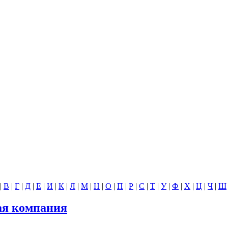
|
В
|
Г
|
Д
|
Е
|
И
|
К
|
Л
|
М
|
Н
|
О
|
П
|
Р
|
С
|
Т
|
У
|
Ф
|
Х
|
Ц
|
Ч
|
Ш
ая компания