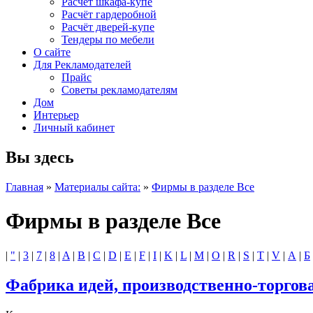
Расчет шкафа-купе
Расчёт гардеробной
Расчёт дверей-купе
Тендеры по мебели
О сайте
Для Рекламодателей
Прайс
Советы рекламодателям
Дом
Интерьер
Личный кабинет
Вы здесь
Главная
»
Материалы сайта:
»
Фирмы в разделе Все
Фирмы в разделе Все
|
"
|
3
|
7
|
8
|
A
|
B
|
C
|
D
|
E
|
F
|
I
|
K
|
L
|
M
|
O
|
R
|
S
|
T
|
V
|
А
|
Б
Фабрика идей, производственно-торгов