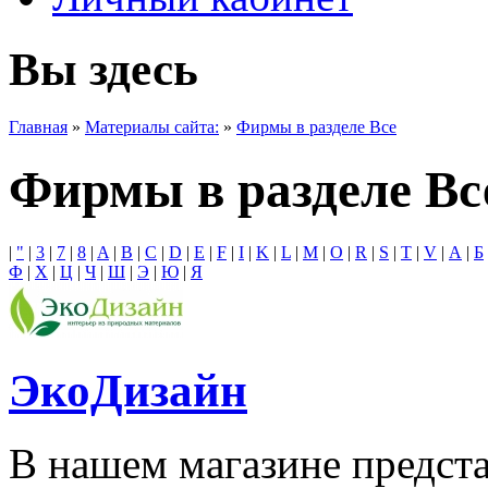
Вы здесь
Главная
»
Материалы сайта:
»
Фирмы в разделе Все
Фирмы в разделе Вс
|
"
|
3
|
7
|
8
|
A
|
B
|
C
|
D
|
E
|
F
|
I
|
K
|
L
|
M
|
O
|
R
|
S
|
T
|
V
|
А
|
Б
Ф
|
Х
|
Ц
|
Ч
|
Ш
|
Э
|
Ю
|
Я
ЭкоДизайн
В нашем магазине предста