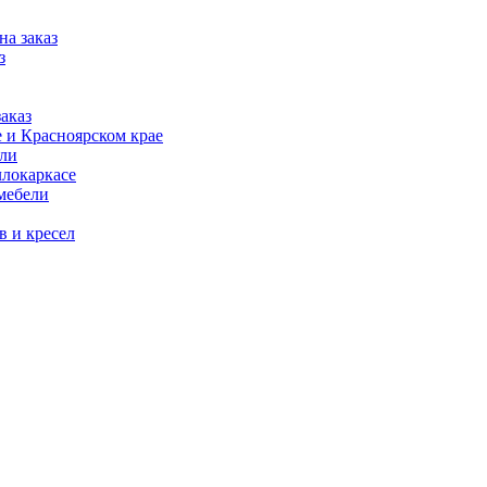
на заказ
з
аказ
 и Красноярском крае
ели
ллокаркасе
мебели
в и кресел