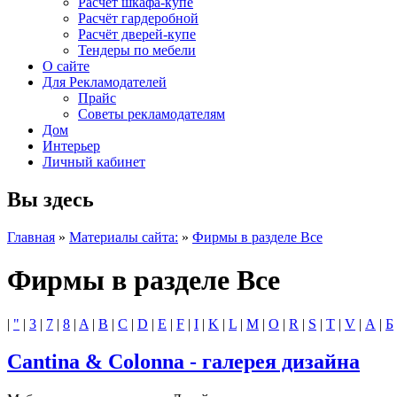
Расчет шкафа-купе
Расчёт гардеробной
Расчёт дверей-купе
Тендеры по мебели
О сайте
Для Рекламодателей
Прайс
Советы рекламодателям
Дом
Интерьер
Личный кабинет
Вы здесь
Главная
»
Материалы сайта:
»
Фирмы в разделе Все
Фирмы в разделе Все
|
"
|
3
|
7
|
8
|
A
|
B
|
C
|
D
|
E
|
F
|
I
|
K
|
L
|
M
|
O
|
R
|
S
|
T
|
V
|
А
|
Б
Cantina & Colonna - галерея дизайна